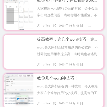
教你几个小技巧，轻松搞定word难题
大家在用word进行办公的时候，会不会经
常出现这些问题：表格标题不能重复、不
知道怎么取消自动编号，等等。今天文字
office
2023 年 04 月 03 日
5 条评论
居教你几个小技巧，轻松搞定这些难题。
快速取...
提高效率，这几个word技巧一定要学会！
word是大家都会经常用到的办公软件，不
过即使使用频率这么高，有时候也会遇到
一些小问题吧。为什么同事三下两下就能
office
2023 年 04 月 01 日
10 条评论
解决的问题，你要用上那么长时间呢？今
天文字...
教你几个word神技巧！
word是大家都必备的一种技能，今天教给
大家几个简单好用的小技巧，提高你的工
作效率。一键删除空行在文本中，如果空
office
2023 年 03 月 24 日
8 条评论
行太多，不需要空行的话，我们可以这样