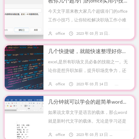
教你几个超冷门的office实用小技巧！
今天文字居来教大家几个超级冷门的office
工作小技巧，让你轻松解决职场工作小难
题，工作效率翻倍！一、快速定位word其
office
2023 年 03 月 15 日
16 条评论
实有隐藏很深的定位功能，很多人是不...
几个快捷键，就能快速整理好你的excel表格
excel,是所有职场文员必备的技能之一。无
论你是想升职加薪，提升职场竞争力，还
是搞科研处理数据，亦或是在找工作时有
office
2023 年 03 月 14 日
8 条评论
一技之长，都可以好好学习一下excel...
几分钟就可以学会的超简单word小技巧！
如果说文章文字是语言的载体，那么word
就是新时代文字的载体。无论是学习还是
工作，掌握一手优秀的office技巧，总能让
office
2023 年 03 月 13 日
7 条评论
我们节省时间，受益匪浅。今天教大家...