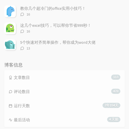
论
数：
教你几个超冷门的office实用小技巧！
评
16
论
数：
这几个excel技巧，可以帮你节省999秒！
评
16
论
数：
5个快速对齐简单操作，帮你成为word大佬
评
13
论
数：
博客信息
文章数目
113
评论数目
470
运行天数
7年154天
最后活动
4 天前