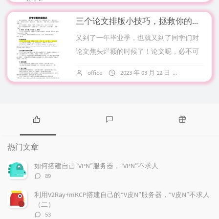
三个论文排版小技巧，拯救你的参考文献
又到了一年毕业季，也就又到了同学们对
论文焦头烂额的时候了！论文呢，必不可
少的就是参考文献，正确的参考格式会使
office
2023 年 03 月 12 日
9 条评论
论文锦上添花，错误的就有可能会被系统
自动判定为...
热
最
随
门
新
机
热门文章
文
评
文
章
论
章
如何搭建自己“VPN”服务器，“VPN”不求人
评
89
论
数：
利用V2Ray+mKCP搭建自己的“V皮N”服务器，“V皮N”不求人
（二）
评
53