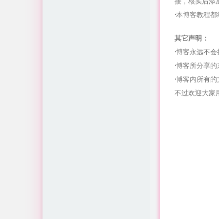
接，核实后添
office实用技巧
·
本博客教程都
0
其它声明：
·
博客永远不会
·
博客所分享的
·
博客内所有的
不过欢迎大家