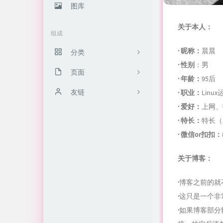
图库
关于本人：
组成
· 昵称：
晨晨
分类
· 性别
：男
页面
10
· 年龄：
95后
归档栏
友链
36
· 职业：
Lin
· 爱好：
上网、
投稿区
免翻墙chat gpt
3
· 特长：
特长（
友链库
20
· 微信or扣扣：
留言板
12
关于博客：
关于我
7
·
博客之前的就
软件安装
·
这只是一个非常
·
如果博客部分
4