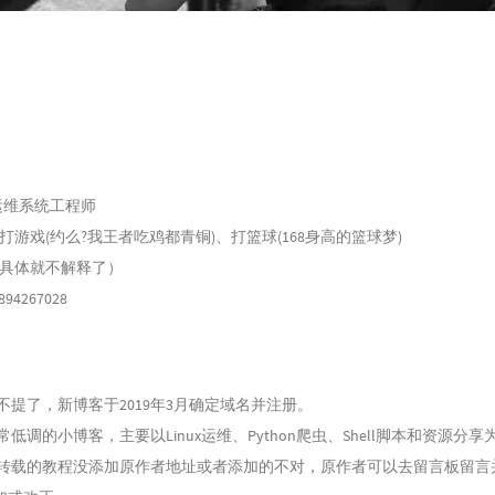
ux运维系统工程师
打游戏(约么?我王者吃鸡都青铜)、打篮球(168身高的篮球梦)
具体就不解释了）
894267028
不提了，新博客于2019年3月确定域名并注册。
低调的小博客，主要以Linux运维、Python爬虫、Shell脚本和资源分享
转载的教程没添加原作者地址或者添加的不对，原作者可以去留言板留言