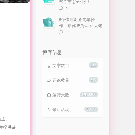
帮你节省999秒！
评
16
论
数：
5个快速对齐简单操
作，帮你成为word大佬
评
13
论
数：
博客信息
文章数目
113
评论数目
470
运行天数
7年155天
最后活动
6 天前
为主。
并提供链