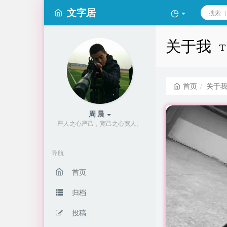
文字居
关于我
首页
关于
周 晨
严人之心严己，宽己之心宽人。
导航
首页
归档
投稿