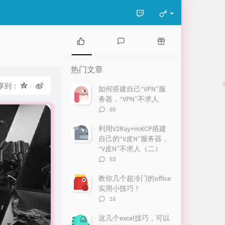
热
最
随
门
新
机
热门文章
文
评
文
章
论
章
享到：
如何搭建自己“VPN”服
务器，“VPN”不求人
评
89
论
数：
利用V2Ray+mKCP搭建
自己的“V皮N”服务器，
“V皮N”不求人（二）
评
53
论
数：
教你几个超冷门的office
实用小技巧！
评
16
论
数：
这几个excel技巧，可以