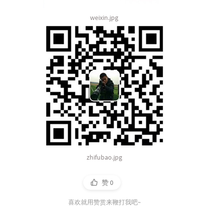
weixin.jpg
zhifubao.jpg
赞
0
喜欢就用赞赏来鞭打我吧~