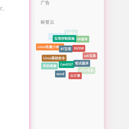
广告
忙。
标签云
宝塔控制面板
SSR服务
BT宝塔
SS/SSR
Linux有趣小命令
Linux基础命令
ssh宝典
CentOS7
笔试题库
系统镜像
officr安装
word
云计算
面试宝典
word实用技巧