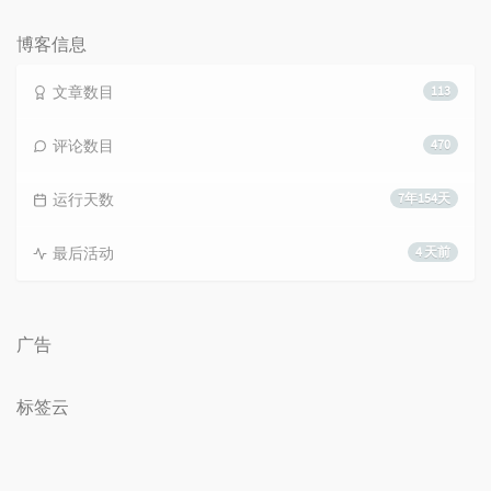
数：
博客信息
文章数目
113
评论数目
470
运行天数
7年154天
最后活动
4 天前
广告
标签云