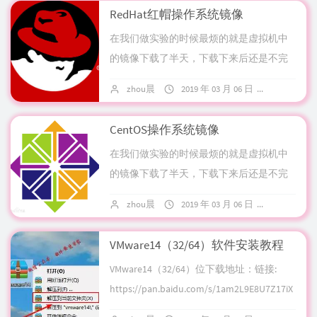
事情再次发...
RedHat红帽操作系统镜像
在我们做实验的时候最烦的就是虚拟机中
的镜像下载了半天，下载下来后还是不完
整的还有坏的，更有甚者从某些收费的论
zhou晨
2019 年 03 月 06 日
暂无评论
坛中花了金币结果被坑的；为了杜绝此类
事情再次发...
CentOS操作系统镜像
在我们做实验的时候最烦的就是虚拟机中
的镜像下载了半天，下载下来后还是不完
整的还有坏的，更有甚者从某些收费的论
zhou晨
2019 年 03 月 06 日
暂无评论
坛中花了金币结果被坑的；为了杜绝此类
事情再次发...
VMware14（32/64）软件安装教程
VMware14（32/64）位下载地址：链接:
https://pan.baidu.com/s/1am2L9E8U7Z17iX
sdEoQZcw 密码: ...