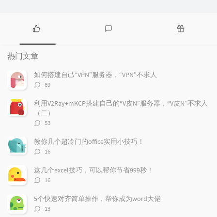
热
最
随
门
新
机
热门文章
文
评
文
章
论
章
如何搭建自己“VPN”服务器，“VPN”不求人
评
89
论
数：
利用V2Ray+mKCP搭建自己的“V皮N”服务器，“V皮N”不求人
（二）
评
53
论
数：
教你几个超冷门的office实用小技巧！
评
16
论
数：
这几个excel技巧，可以帮你节省999秒！
评
16
论
数：
5个快速对齐简单操作，帮你成为word大佬
评
13
论