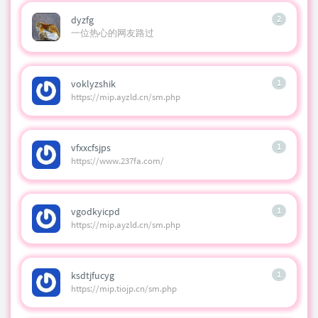
dyzfg
2
一位热心的网友路过
voklyzshik
1
https://mip.ayzld.cn/sm.php
vfxxcfsjps
1
https://www.237fa.com/
vgodkyicpd
1
https://mip.ayzld.cn/sm.php
ksdtjfucyg
1
https://mip.tiojp.cn/sm.php