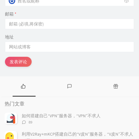
🎲
邮箱
*
地址
发表评论
热
最
随
门
新
机
热门文章
文
评
文
章
论
章
如何搭建自己“VPN”服务器，“VPN”不求人
评
89
论
数：
利用V2Ray+mKCP搭建自己的“V皮N”服务器，“V皮N”不求人