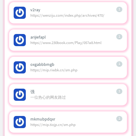
v2ray
1
https://wenziju.com/index.php/archives/470/
arijiefapl
1
https://www.230book.com/Play/057a8.html
oxgabbbmgb
1
https://mip.riwbk.cn/sm.php
强
1
一位热心的网友路过
mkmubpdqxr
1
https://mip.tiojp.cn/sm.php