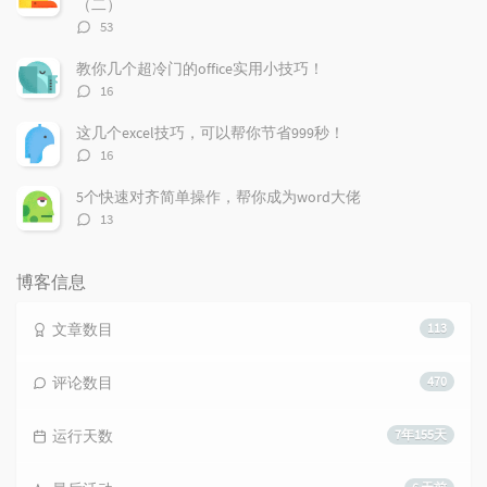
（二）
评
53
论
数：
教你几个超冷门的office实用小技巧！
评
16
论
数：
这几个excel技巧，可以帮你节省999秒！
评
16
论
数：
5个快速对齐简单操作，帮你成为word大佬
评
13
论
数：
博客信息
文章数目
113
评论数目
470
运行天数
7年155天