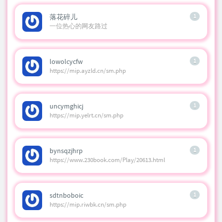
落花碎儿
1
一位热心的网友路过
lowolcycfw
1
https://mip.ayzld.cn/sm.php
uncymghicj
1
https://mip.yelrt.cn/sm.php
bynsqzjhrp
1
https://www.230book.com/Play/20613.html
sdtnboboic
1
https://mip.riwbk.cn/sm.php