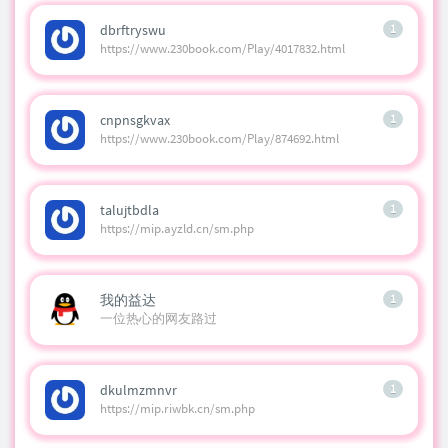
dbrftryswu
1
https://www.230book.com/Play/4017832.html
cnpnsgkvax
1
https://www.230book.com/Play/874692.html
talujtbdla
1
https://mip.ayzld.cn/sm.php
我的益达
1
一位热心的网友路过
dkulmzmnvr
1
https://mip.riwbk.cn/sm.php