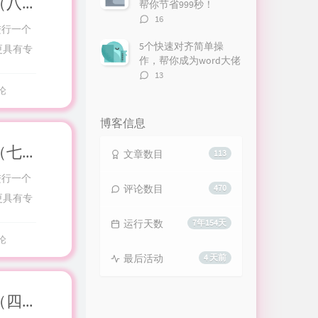
华为云计算HCIE-Cloud面试宝典（八）
帮你节省999秒！
评
16
进行一个
论
数：
5个快速对齐简单操
更具有专
作，帮你成为word大佬
评
13
论
论
数：
博客信息
华为云计算HCIE-Cloud面试宝典（七）
文章数目
113
进行一个
评论数目
470
更具有专
运行天数
7年154天
论
最后活动
4 天前
华为云计算HCIE-Cloud面试宝典（四）