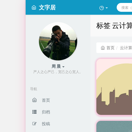
文字居
标签 云计
首页
云计
周 晨
严人之心严己，宽己之心宽人。
导航
首页
归档
投稿