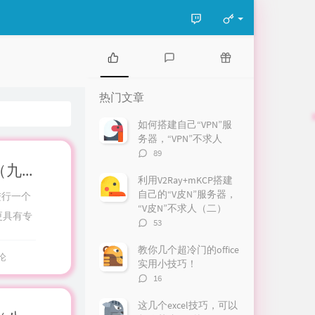
热
最
随
门
新
机
热门文章
文
评
文
章
论
章
如何搭建自己“VPN”服
务器，“VPN”不求人
评
89
论
华为云计算HCIE-Cloud面试宝典（九）
数：
利用V2Ray+mKCP搭建
自己的“V皮N”服务器，
进行一个
“V皮N”不求人（二）
更具有专
评
53
论
数：
教你几个超冷门的office
论
实用小技巧！
评
16
论
数：
这几个excel技巧，可以