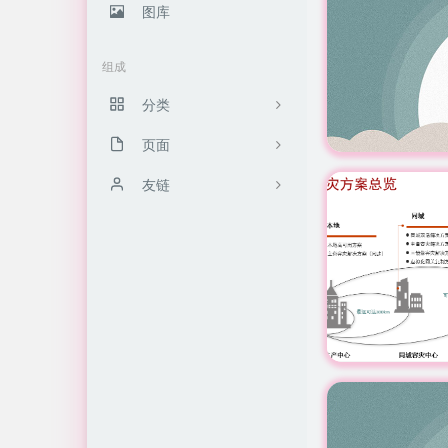
图库
组成
分类
页面
10
归档栏
友链
36
投稿区
免翻墙chat gpt
3
友链库
20
留言板
12
关于我
7
软件安装
4